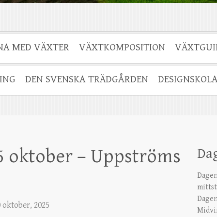
NA MED VÄXTER
VÄXTKOMPOSITION
VÄXTGUI
ING
DEN SVENSKA TRÄDGÅRDEN
DESIGNSKOL
5 oktober – Uppströms
Da
Dagen
mitts
Dagen
 oktober, 2025
Midvi