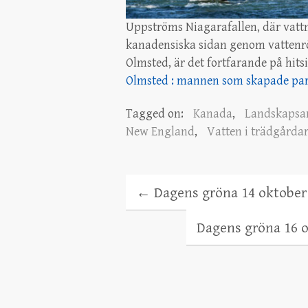
Uppströms Niagarafallen, där vattne
kanadensiska sidan genom vattenrö
Olmsted, är det fortfarande på hit
Olmsted : mannen som skapade pa
Tagged on:
Kanada
,
Landskapsar
New England
,
Vatten i trädgårda
←
Dagens gröna 14 oktober
Dagens gröna 16 o