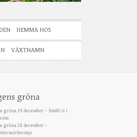
DEN
HEMMA HOS
AN
VÄXTNAMN
gens gröna
s gröna 29 december – Smält is i
tröm
s gröna 28 december –
ntermörkermys