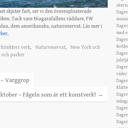
uteru
t skjuter fart, ser vi den överexploaterade
Dagen
ken. Tack vare Niagarafallens räddare, FW
munn
Dagen
sidan, dem amerikanska, naturreservat. Läs mer i
med e
rker
,
Dagen
Botân
kitekters verk
,
Naturreservat
,
New York och
Dagen
r och parker
julstj
Dagen
väder
 – Varggrop
Dagen
Klätt
ktober – Fågeln som är ett konstverk!
→
Dagen
många
Dagen
Dagen
Dagen