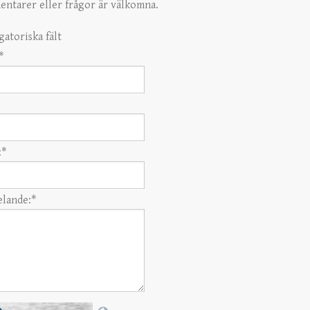
ntarer eller frågor är välkomna.
gatoriska fält
*
:
*
lande:
*