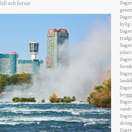
all och forsar
Dagen
genom
Dagen
kylig
Dagen
trädg
Dagen
jular
Dagen
formk
Dagen
lands
Dagen
brygg
Dagen
vandr
Dagen
dröm
Dagen