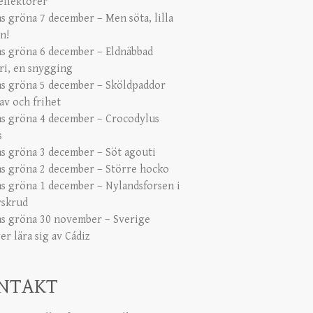
eflektorer
s gröna 7 december – Men söta, lilla
n!
s gröna 6 december – Eldnäbbad
ari, en snygging
s gröna 5 december – Sköldpaddor
av och frihet
s gröna 4 december – Crocodylus
s
s gröna 3 december – Söt agouti
s gröna 2 december – Större hocko
s gröna 1 december – Nylandsforsen i
rskrud
s gröna 30 november – Sverige
r lära sig av Cádiz
NTAKT