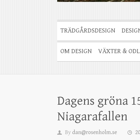
TRÄDGÅRDSDESIGN
DESIG
OM DESIGN
VÄXTER & ODL
Dagens gröna 1
Niagarafallen
By
dan@rosenholm.se
20