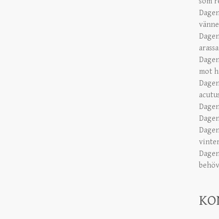
som r
Dagen
vänne
Dagen
arass
Dagen
mot h
Dagen
acutu
Dagen
Dagen
Dagen
vinte
Dagen
behöve
KO