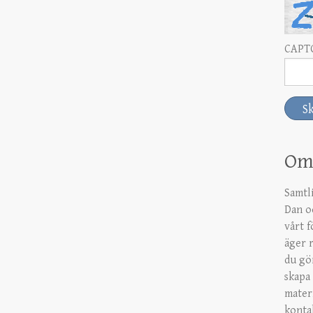
CAPT
Om 
Samtl
Dan o
vårt 
äger r
du gö
skapa 
mater
konta