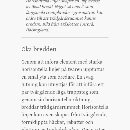
Horisontella linjer skapar en upplevelse
av ökad bredd. Något så enkelt som
långsmala trampbrädor i gräsmattan kan
bidra till att trädgårdsrummet känns
bredare. Bild från Träslottet i Arbrå,
Hälsingland.
Öka bredden
Genom att införa element med starka
horisontella linjer på tvären uppfattas
en smal yta som bredare. En svag
lutning kan utnyttjas för att införa ett
par tvärgående låga trappsteg som,
genom sin horisontella riktning,
breddar trädgårdsrummet. Horisontella
linjer kan även skapas från tvärgående,
formklippta häckar, rabatter och
plattor i en trädgårdsgång. Om växter