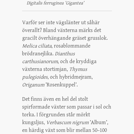
Digitalis ferruginea ’Gigantea’
Varför ser inte vägslänter ut såhär
överallt? Bland växterna märks det
gracilt överhängande gräset grusslok.
Melica ciliata
, rosablommande
brödranejlika.
Dianthus
carthusianorum
, och de kryddiga
växterna stortimjan,
Thymus
pulegioides
, och hybridmejram,
Origanum
’Rosenkuppel’.
Det finns även en hel del stolt
spirformade växter som passar i sol och
torka. I förgrunden står mörkt
kungsljus,
Verbascum nigrum
’Album’,
en härdig växt som blir mellan 50–100