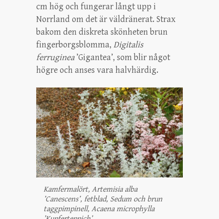
cm hög och fungerar långt upp i
Norrland om det är väldränerat. Strax
bakom den diskreta skönheten brun
fingerborgsblomma,
Digitalis
ferruginea
’Gigantea’, som blir något
högre och anses vara halvhärdig.
Kamfermalört, Artemisia alba
’Canescens’, fetblad, Sedum och brun
taggpimpinell, Acaena microphylla
’Kupferteppich’