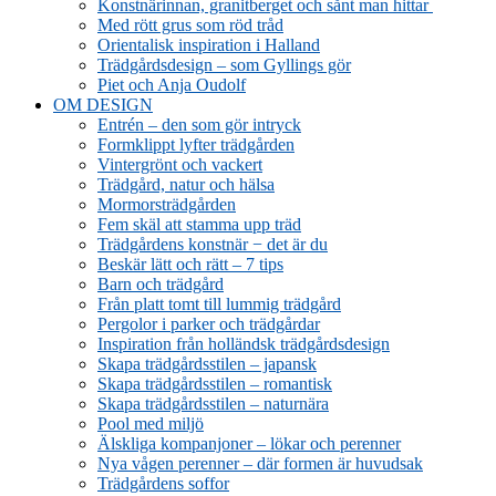
Konstnärinnan, granitberget och sånt man hittar
Med rött grus som röd tråd
Orientalisk inspiration i Halland
Trädgårdsdesign – som Gyllings gör
Piet och Anja Oudolf
OM DESIGN
Entrén – den som gör intryck
Formklippt lyfter trädgården
Vintergrönt och vackert
Trädgård, natur och hälsa
Mormorsträdgården
Fem skäl att stamma upp träd
Trädgårdens konstnär − det är du
Beskär lätt och rätt – 7 tips
Barn och trädgård
Från platt tomt till lummig trädgård
Pergolor i parker och trädgårdar
Inspiration från holländsk trädgårdsdesign
Skapa trädgårdsstilen – japansk
Skapa trädgårdsstilen – romantisk
Skapa trädgårdsstilen – naturnära
Pool med miljö
Älskliga kompanjoner – lökar och perenner
Nya vågen perenner – där formen är huvudsak
Trädgårdens soffor