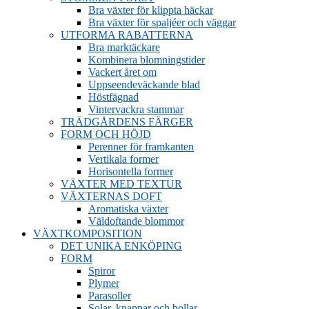
Bra växter för klippta häckar
Bra växter för spaljéer och väggar
UTFORMA RABATTERNA
Bra marktäckare
Kombinera blomningstider
Vackert året om
Uppseendeväckande blad
Höstfägnad
Vintervackra stammar
TRÄDGÅRDENS FÄRGER
FORM OCH HÖJD
Perenner för framkanten
Vertikala former
Horisontella former
VÄXTER MED TEXTUR
VÄXTERNAS DOFT
Aromatiska växter
Väldoftande blommor
VÄXTKOMPOSITION
DET UNIKA ENKÖPING
FORM
Spiror
Plymer
Parasoller
Solar, knappar och bollar