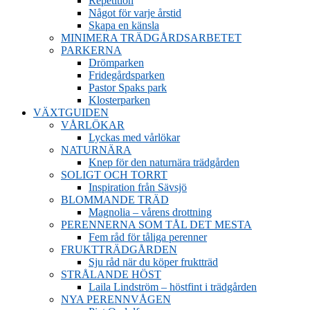
Repetition
Något för varje årstid
Skapa en känsla
MINIMERA TRÄDGÅRDSARBETET
PARKERNA
Drömparken
Fridegårdsparken
Pastor Spaks park
Klosterparken
VÄXTGUIDEN
VÅRLÖKAR
Lyckas med vårlökar
NATURNÄRA
Knep för den naturnära trädgården
SOLIGT OCH TORRT
Inspiration från Sävsjö
BLOMMANDE TRÄD
Magnolia – vårens drottning
PERENNERNA SOM TÅL DET MESTA
Fem råd för tåliga perenner
FRUKTTRÄDGÅRDEN
Sju råd när du köper fruktträd
STRÅLANDE HÖST
Laila Lindström – höstfint i trädgården
NYA PERENNVÅGEN