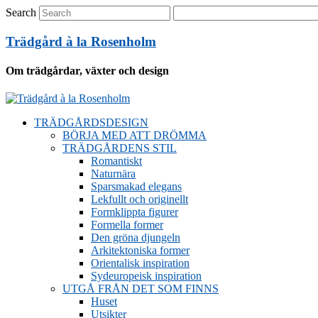
Search
Trädgård à la Rosenholm
Om trädgårdar, växter och design
TRÄDGÅRDSDESIGN
BÖRJA MED ATT DRÖMMA
TRÄDGÅRDENS STIL
Romantiskt
Naturnära
Sparsmakad elegans
Lekfullt och originellt
Formklippta figurer
Formella former
Den gröna djungeln
Arkitektoniska former
Orientalisk inspiration
Sydeuropeisk inspiration
UTGÅ FRÅN DET SOM FINNS
Huset
Utsikter