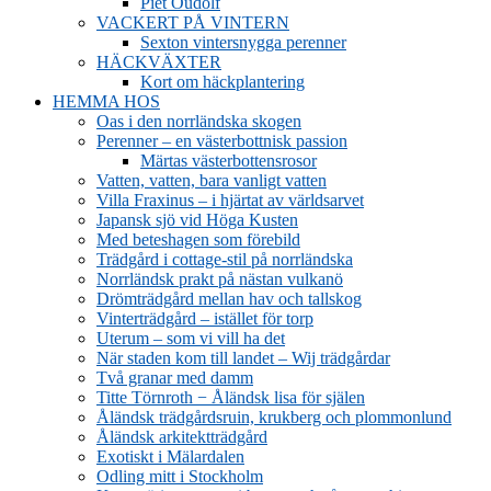
Piet Oudolf
VACKERT PÅ VINTERN
Sexton vintersnygga perenner
HÄCKVÄXTER
Kort om häckplantering
HEMMA HOS
Oas i den norrländska skogen
Perenner – en västerbottnisk passion
Märtas västerbottensrosor
Vatten, vatten, bara vanligt vatten
Villa Fraxinus – i hjärtat av världsarvet
Japansk sjö vid Höga Kusten
Med beteshagen som förebild
Trädgård i cottage-stil på norrländska
Norrländsk prakt på nästan vulkanö
Drömträdgård mellan hav och tallskog
Vinterträdgård – istället för torp
Uterum – som vi vill ha det
När staden kom till landet – Wij trädgårdar
Två granar med damm
Titte Törnroth − Åländsk lisa för själen
Åländsk trädgårdsruin, krukberg och plommonlund
Åländsk arkitektträdgård
Exotiskt i Mälardalen
Odling mitt i Stockholm