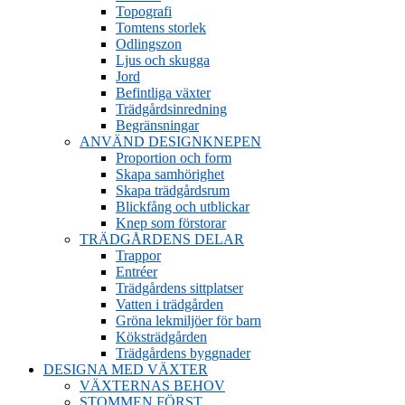
Topografi
Tomtens storlek
Odlingszon
Ljus och skugga
Jord
Befintliga växter
Trädgårdsinredning
Begränsningar
ANVÄND DESIGNKNEPEN
Proportion och form
Skapa samhörighet
Skapa trädgårdsrum
Blickfång och utblickar
Knep som förstorar
TRÄDGÅRDENS DELAR
Trappor
Entréer
Trädgårdens sittplatser
Vatten i trädgården
Gröna lekmiljöer för barn
Köksträdgården
Trädgårdens byggnader
DESIGNA MED VÄXTER
VÄXTERNAS BEHOV
STOMMEN FÖRST