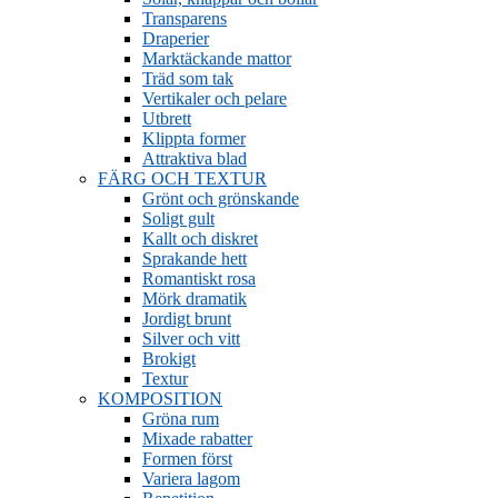
Transparens
Draperier
Marktäckande mattor
Träd som tak
Vertikaler och pelare
Utbrett
Klippta former
Attraktiva blad
FÄRG OCH TEXTUR
Grönt och grönskande
Soligt gult
Kallt och diskret
Sprakande hett
Romantiskt rosa
Mörk dramatik
Jordigt brunt
Silver och vitt
Brokigt
Textur
KOMPOSITION
Gröna rum
Mixade rabatter
Formen först
Variera lagom