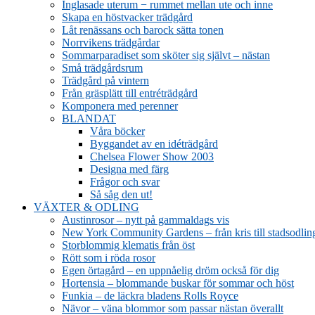
Inglasade uterum − rummet mellan ute och inne
Skapa en höstvacker trädgård
Låt renässans och barock sätta tonen
Norrvikens trädgårdar
Sommarparadiset som sköter sig självt – nästan
Små trädgårdsrum
Trädgård på vintern
Från gräsplätt till entréträdgård
Komponera med perenner
BLANDAT
Våra böcker
Byggandet av en idéträdgård
Chelsea Flower Show 2003
Designa med färg
Frågor och svar
Så såg den ut!
VÄXTER & ODLING
Austinrosor – nytt på gammaldags vis
New York Community Gardens – från kris till stadsodlin
Storblommig klematis från öst
Rött som i röda rosor
Egen örtagård – en uppnåelig dröm också för dig
Hortensia – blommande buskar för sommar och höst
Funkia – de läckra bladens Rolls Royce
Nävor – väna blommor som passar nästan överallt