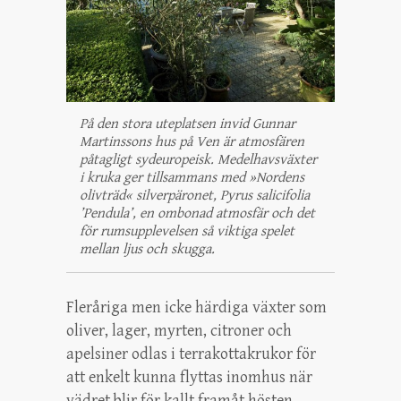
På den stora uteplatsen invid Gunnar
Martinssons hus på Ven är atmosfären
påtagligt sydeuropeisk. Medelhavsväxter
i kruka ger tillsammans med »Nordens
olivträd« silverpäronet, Pyrus salicifolia
’Pendula’, en ombonad atmosfär och det
för rumsupplevelsen så viktiga spelet
mellan ljus och skugga.
Fleråriga men icke härdiga växter som
oliver, lager, myrten, citroner och
apelsiner odlas i terrakottakrukor för
att enkelt kunna flyttas inomhus när
vädret blir för kallt framåt hösten.