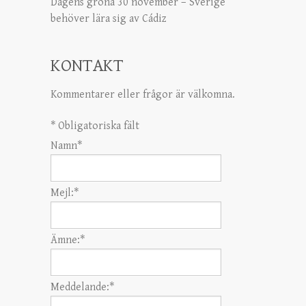
Dagens gröna 30 november – Sverige
behöver lära sig av Cádiz
KONTAKT
Kommentarer eller frågor är välkomna.
*
Obligatoriska fält
Namn
*
Mejl:
*
Ämne:
*
Meddelande:
*