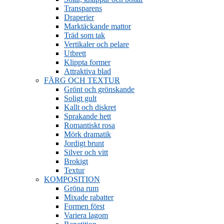
Transparens
Draperier
Marktäckande mattor
Träd som tak
Vertikaler och pelare
Utbrett
Klippta former
Attraktiva blad
FÄRG OCH TEXTUR
Grönt och grönskande
Soligt gult
Kallt och diskret
Sprakande hett
Romantiskt rosa
Mörk dramatik
Jordigt brunt
Silver och vitt
Brokigt
Textur
KOMPOSITION
Gröna rum
Mixade rabatter
Formen först
Variera lagom