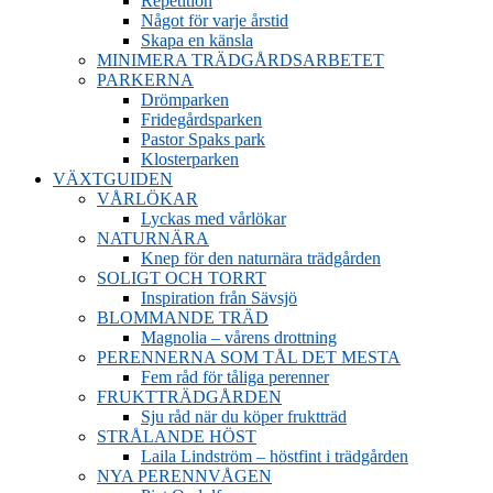
Repetition
Något för varje årstid
Skapa en känsla
MINIMERA TRÄDGÅRDSARBETET
PARKERNA
Drömparken
Fridegårdsparken
Pastor Spaks park
Klosterparken
VÄXTGUIDEN
VÅRLÖKAR
Lyckas med vårlökar
NATURNÄRA
Knep för den naturnära trädgården
SOLIGT OCH TORRT
Inspiration från Sävsjö
BLOMMANDE TRÄD
Magnolia – vårens drottning
PERENNERNA SOM TÅL DET MESTA
Fem råd för tåliga perenner
FRUKTTRÄDGÅRDEN
Sju råd när du köper fruktträd
STRÅLANDE HÖST
Laila Lindström – höstfint i trädgården
NYA PERENNVÅGEN