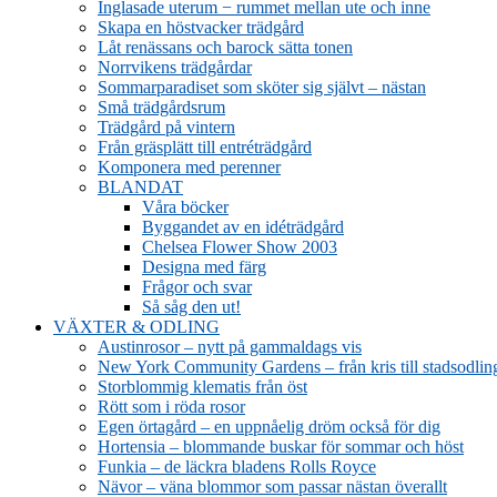
Inglasade uterum − rummet mellan ute och inne
Skapa en höstvacker trädgård
Låt renässans och barock sätta tonen
Norrvikens trädgårdar
Sommarparadiset som sköter sig självt – nästan
Små trädgårdsrum
Trädgård på vintern
Från gräsplätt till entréträdgård
Komponera med perenner
BLANDAT
Våra böcker
Byggandet av en idéträdgård
Chelsea Flower Show 2003
Designa med färg
Frågor och svar
Så såg den ut!
VÄXTER & ODLING
Austinrosor – nytt på gammaldags vis
New York Community Gardens – från kris till stadsodlin
Storblommig klematis från öst
Rött som i röda rosor
Egen örtagård – en uppnåelig dröm också för dig
Hortensia – blommande buskar för sommar och höst
Funkia – de läckra bladens Rolls Royce
Nävor – väna blommor som passar nästan överallt