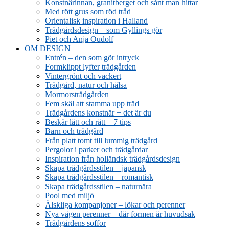
Konstnärinnan, granitberget och sånt man hittar
Med rött grus som röd tråd
Orientalisk inspiration i Halland
Trädgårdsdesign – som Gyllings gör
Piet och Anja Oudolf
OM DESIGN
Entrén – den som gör intryck
Formklippt lyfter trädgården
Vintergrönt och vackert
Trädgård, natur och hälsa
Mormorsträdgården
Fem skäl att stamma upp träd
Trädgårdens konstnär − det är du
Beskär lätt och rätt – 7 tips
Barn och trädgård
Från platt tomt till lummig trädgård
Pergolor i parker och trädgårdar
Inspiration från holländsk trädgårdsdesign
Skapa trädgårdsstilen – japansk
Skapa trädgårdsstilen – romantisk
Skapa trädgårdsstilen – naturnära
Pool med miljö
Älskliga kompanjoner – lökar och perenner
Nya vågen perenner – där formen är huvudsak
Trädgårdens soffor