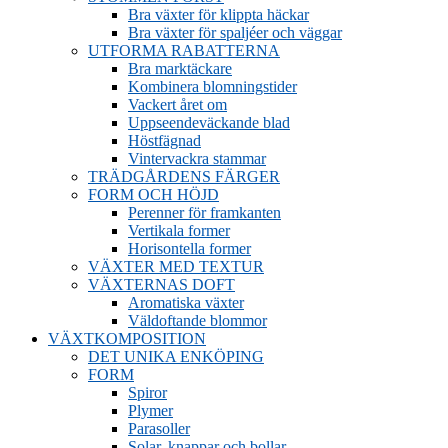
Bra växter för klippta häckar
Bra växter för spaljéer och väggar
UTFORMA RABATTERNA
Bra marktäckare
Kombinera blomningstider
Vackert året om
Uppseendeväckande blad
Höstfägnad
Vintervackra stammar
TRÄDGÅRDENS FÄRGER
FORM OCH HÖJD
Perenner för framkanten
Vertikala former
Horisontella former
VÄXTER MED TEXTUR
VÄXTERNAS DOFT
Aromatiska växter
Väldoftande blommor
VÄXTKOMPOSITION
DET UNIKA ENKÖPING
FORM
Spiror
Plymer
Parasoller
Solar, knappar och bollar