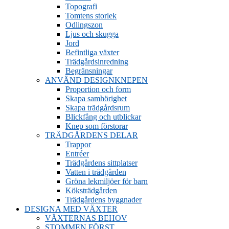
Topografi
Tomtens storlek
Odlingszon
Ljus och skugga
Jord
Befintliga växter
Trädgårdsinredning
Begränsningar
ANVÄND DESIGNKNEPEN
Proportion och form
Skapa samhörighet
Skapa trädgårdsrum
Blickfång och utblickar
Knep som förstorar
TRÄDGÅRDENS DELAR
Trappor
Entréer
Trädgårdens sittplatser
Vatten i trädgården
Gröna lekmiljöer för barn
Köksträdgården
Trädgårdens byggnader
DESIGNA MED VÄXTER
VÄXTERNAS BEHOV
STOMMEN FÖRST