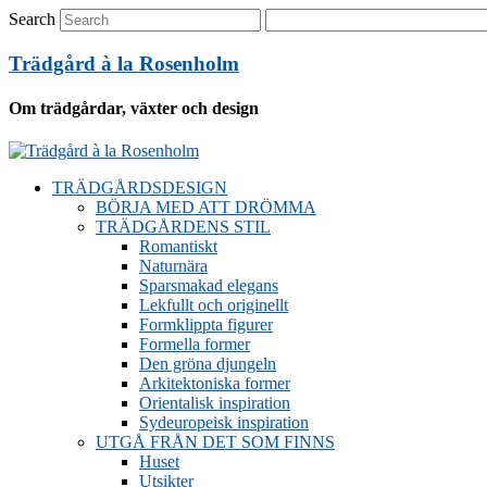
Search
Trädgård à la Rosenholm
Om trädgårdar, växter och design
TRÄDGÅRDSDESIGN
BÖRJA MED ATT DRÖMMA
TRÄDGÅRDENS STIL
Romantiskt
Naturnära
Sparsmakad elegans
Lekfullt och originellt
Formklippta figurer
Formella former
Den gröna djungeln
Arkitektoniska former
Orientalisk inspiration
Sydeuropeisk inspiration
UTGÅ FRÅN DET SOM FINNS
Huset
Utsikter