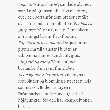
taquetii
’Purpurlanze’, samlade plymer,
som är på gränsen till att vara spiror,
över och bortanför dem breder ett fält
av solformade röda solhattar,
Echinacea
purpurea
’Magnus’, ut sig. Parasollerna
allra längst bak är fläckflockar,
Eupatorium maculatum
. De ljust bruna
plymerna till vänster i bilden är
utblommad amerikanskt älggräs,
Filipendula rubra
’Venusta’, och
bortanför dem syns finnslidets,
Aconogonon
×
fennicum
, vita plymer
som bjuder på blomning i stort sett hela
sommaren. Bilden är tagen i
Drömparken i mitten av augusti, då
höjdpunkten för den här kompositionen
börjar.