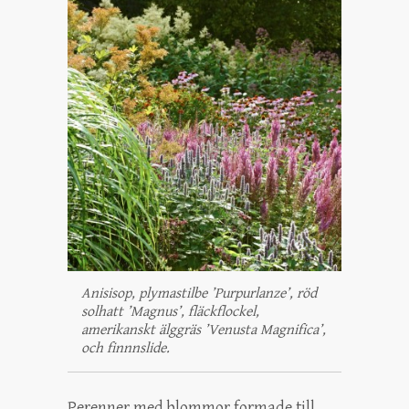
Anisisop, plymastilbe ’Purpurlanze’, röd
solhatt ’Magnus’, fläckflockel,
amerikanskt älggräs ’Venusta Magnifica’,
och finnnslide.
Perenner med blommor formade till