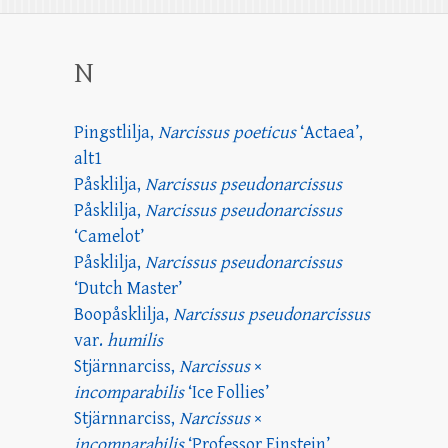
N
Pingstlilja,
Narcissus poeticus
‘Actaea’,
alt1
Påsklilja,
Narcissus pseudonarcissus
Påsklilja,
Narcissus pseudonarcissus
‘Camelot’
Påsklilja,
Narcissus pseudonarcissus
‘Dutch Master’
Boopåsklilja,
Narcissus pseudonarcissus
var.
humilis
Stjärnnarciss,
Narcissus
×
incomparabilis
‘Ice Follies’
Stjärnnarciss,
Narcissus
×
incomparabilis
‘Professor Einstein’