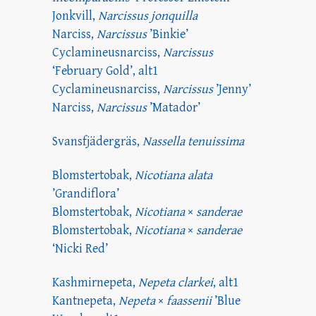
Jonkvill,
Narcissus jonquilla
Narciss,
Narcissus
’Binkie’
Cyclamineusnarciss,
Narcissus
‘February Gold’,
alt1
Cyclamineusnarciss,
Narcissus
’Jenny’
Narciss,
Narcissus
’Matador’
Svansfjädergräs,
Nassella tenuissima
Blomstertobak,
Nicotiana alata
’Grandiflora’
Blomstertobak,
Nicotiana
×
sanderae
Blomstertobak,
Nicotiana
×
sanderae
‘Nicki Red’
Kashmirnepeta,
Nepeta clarkei
,
alt1
Kantnepeta,
Nepeta
×
faassenii
’Blue