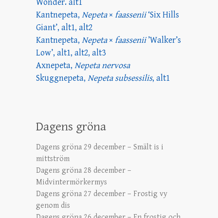
Wonder.
alt1
Kantnepeta,
Nepeta
×
faassenii
‘Six Hills
Giant’,
alt1,
alt2
Kantnepeta,
Nepeta
×
faassenii
’Walker’s
Low’,
alt1,
alt2,
alt3
Axnepeta,
Nepeta nervosa
Skuggnepeta,
Nepeta subsessilis
,
alt1
Dagens gröna
Dagens gröna 29 december – Smält is i
mittström
Dagens gröna 28 december –
Midvintermörkermys
Dagens gröna 27 december – Frostig vy
genom dis
Dagens gröna 26 december – En frostig och