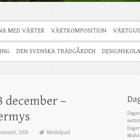
NA MED VÄXTER
VÄXTKOMPOSITION
VÄXTGUI
ING
DEN SVENSKA TRÄDGÅRDEN
DESIGNSKOL
8 december –
Da
ermys
Dagen
mitts
Dagen
januari, 2026
Medelpad
Midvi