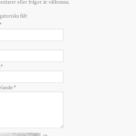
ntarer eller frågor är välkomna.
gatoriska fält
*
:
*
lande:
*