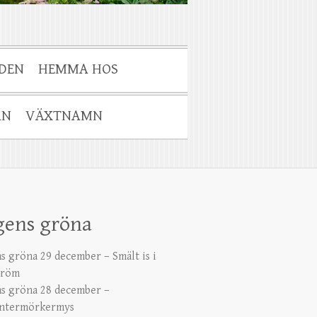
DEN
HEMMA HOS
AN
VÄXTNAMN
gens gröna
s gröna 29 december – Smält is i
tröm
s gröna 28 december –
ntermörkermys