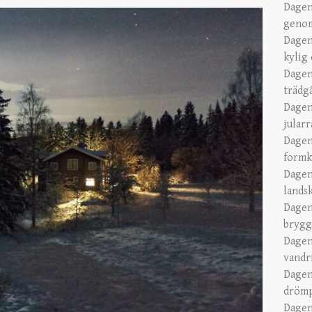
Dagen
genom
Dagen
kylig
Dagen
trädg
Dagen
jular
Dagen
formk
Dagen
lands
Dagen
brygg
Dagen
vandr
Dagen
dröm
Dagen