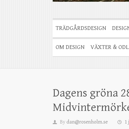
TRÄDGÅRDSDESIGN
DESIG
OM DESIGN
VÄXTER & ODL
Dagens gröna 2
Midvintermörk
By
dan@rosenholm.se
1 