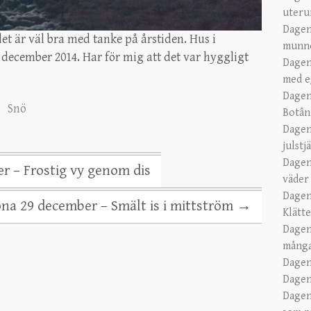
uteru
Dagen
 det är väl bra med tanke på årstiden. Hus i
munn
 december 2014. Har för mig att det var hyggligt
Dagen
med e
Dagen
,
Snö
Botân
Dagen
julstj
Dagen
 – Frostig vy genom dis
väder
Dagen
na 29 december – Smält is i mittström
→
Klätt
Dagen
många
Dagen
Dagen
Dagen