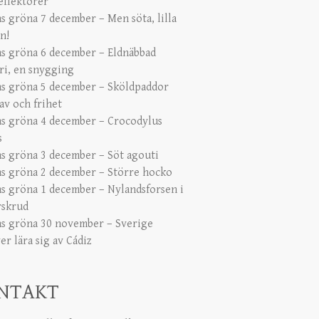
eflektorer
s gröna 7 december – Men söta, lilla
n!
s gröna 6 december – Eldnäbbad
ari, en snygging
s gröna 5 december – Sköldpaddor
av och frihet
s gröna 4 december – Crocodylus
s
s gröna 3 december – Söt agouti
s gröna 2 december – Större hocko
s gröna 1 december – Nylandsforsen i
rskrud
s gröna 30 november – Sverige
r lära sig av Cádiz
NTAKT