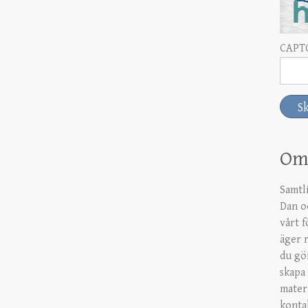
CAPT
Om 
Samtl
Dan o
vårt 
äger r
du gö
skapa 
mater
konta