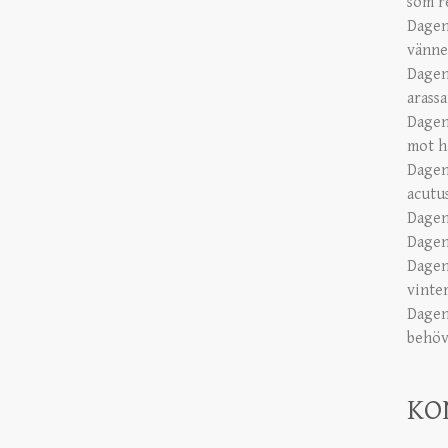
som r
Dagen
vänne
Dagen
arass
Dagen
mot h
Dagen
acutu
Dagen
Dagen
Dagen
vinte
Dagen
behöve
KO