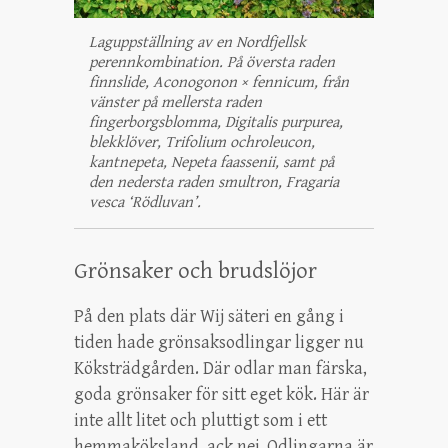
Laguppställning av en Nordfjellsk
perennkombination. På översta raden
finnslide, Aconogonon × fennicum, från
vänster på mellersta raden
fingerborgsblomma, Digitalis purpurea,
blekklöver, Trifolium ochroleucon,
kantnepeta, Nepeta faassenii, samt på
den nedersta raden smultron, Fragaria
vesca ‘Rödluvan’.
Grönsaker och brudslöjor
På den plats där Wij säteri en gång i
tiden hade grönsaksodlingar ligger nu
Köksträdgården. Där odlar man färska,
goda grönsaker för sitt eget kök. Här är
inte allt litet och pluttigt som i ett
hemmaköksland, ack nej. Odlingarna är