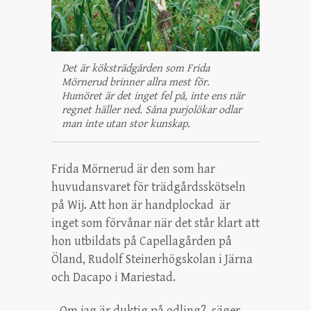
Det är köksträdgården som Frida
Mörnerud brinner allra mest för.
Humöret är det inget fel på, inte ens när
regnet häller ned. Såna purjolökar odlar
man inte utan stor kunskap.
Frida Mörnerud är den som har
huvudansvaret för trädgårdsskötseln
på Wij. Att hon är handplockad är
inget som förvånar när det står klart att
hon utbildats på Capellagården på
Öland, Rudolf Steinerhögskolan i Järna
och Dacapo i Mariestad.
– Om jag är duktig på odling?, säger