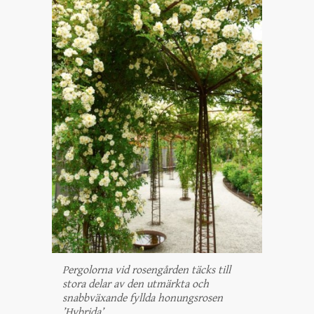
Pergolorna vid rosengården täcks till
stora delar av den utmärkta och
snabbväxande fyllda honungsrosen
’Hybrida’ .