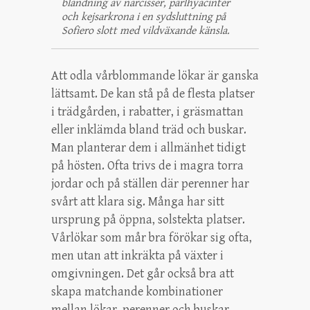
blandning av narcisser, pärlhyacinter
och kejsarkrona i en sydsluttning på
Sofiero slott med vildväxande känsla.
Att odla vårblommande lökar är ganska
lättsamt. De kan stå på de flesta platser
i trädgården, i rabatter, i gräsmattan
eller inklämda bland träd och buskar.
Man planterar dem i allmänhet tidigt
på hösten. Ofta trivs de i magra torra
jordar och på ställen där perenner har
svårt att klara sig. Många har sitt
ursprung på öppna, solstekta platser.
Vårlökar som mår bra förökar sig ofta,
men utan att inkräkta på växter i
omgivningen. Det går också bra att
skapa matchande kombinationer
mellan lökar, perenner och buskar.