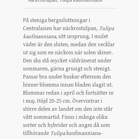
Näckrostulpan, Tulipa kaufmanniana
På steniga bergssluttningar i
Centralasien har näckrostulpan,
Tulipa
kaufmanniana
, sitt ursprung. I mulet
väder är den sluten, medan den vecklar
ut sig som en näckros när solen skiner.
Den ska stå mycket väldränerat under
sommaren, gärna grusigt och stenigt.
Passar bra under buskar eftersom den
hinner blomma innan bladen slagit ut.
Blommar redan i april och fortsätter in
i maj. Höjd 20–25 cm. Övervintrar i
större delen av landet om den inte står
vått sommartid. Finns i många olika
sorter och hybrider och anges då som
tillhörande
Tulipa
kaufmanniana-