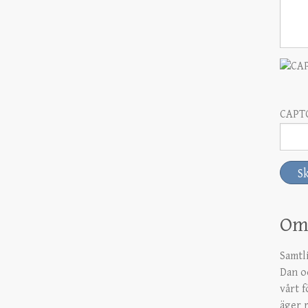
CAPT
Om 
Samtl
Dan o
vårt 
äger r