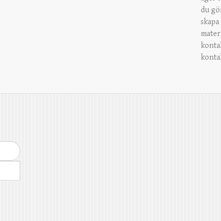
du gö
skapa 
mater
konta
konta