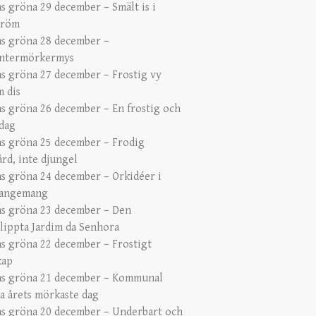
s gröna 29 december – Smält is i
tröm
s gröna 28 december –
ntermörkermys
s gröna 27 december – Frostig vy
 dis
s gröna 26 december – En frostig och
 dag
s gröna 25 december – Frodig
ård, inte djungel
s gröna 24 december – Orkidéer i
rangemang
s gröna 23 december – Den
lippta Jardim da Senhora
s gröna 22 december – Frostigt
kap
s gröna 21 december – Kommunal
a årets mörkaste dag
s gröna 20 december – Underbart och