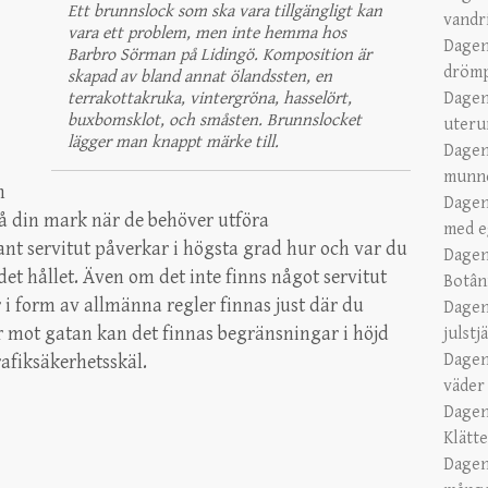
Ett brunnslock som ska vara tillgängligt kan
vandr
vara ett problem, men inte hemma hos
Dagen
Barbro Sörman på Lidingö. Komposition är
dröm
skapad av bland annat ölandssten, en
terrakottakruka, vintergröna, hasselört,
Dagen
buxbomsklot, och småsten. Brunnslocket
uteru
lägger man knappt märke till.
Dagen
munn
n
Dagen
 på din mark när de behöver utföra
med e
ant servitut påverkar i högsta grad hur och var du
Dagen
t hållet. Även om det inte finns något servitut
Botân
 i form av allmänna regler finnas just där du
Dagen
er mot gatan kan det finnas begränsningar i höjd
julstj
Dagen
afiksäkerhetsskäl.
väder
Dagen
Klätt
Dagen