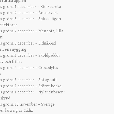
 ruttna äpplen
s gröna 10 december – Río Secreto
s gröna 9 december – Är sotsvart
s gröna 8 december – Spindelögon
eflektorer
s gröna 7 december – Men söta, lilla
n!
s gröna 6 december – Eldnäbbad
ari, en snygging
s gröna 5 december – Sköldpaddor
av och frihet
s gröna 4 december – Crocodylus
s
s gröna 3 december – Söt agouti
s gröna 2 december – Större hocko
s gröna 1 december – Nylandsforsen i
rskrud
s gröna 30 november – Sverige
r lära sig av Cádiz