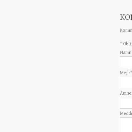
KO
Komme
*
Obli
Namn
Mejl:
*
Ämne
Medde