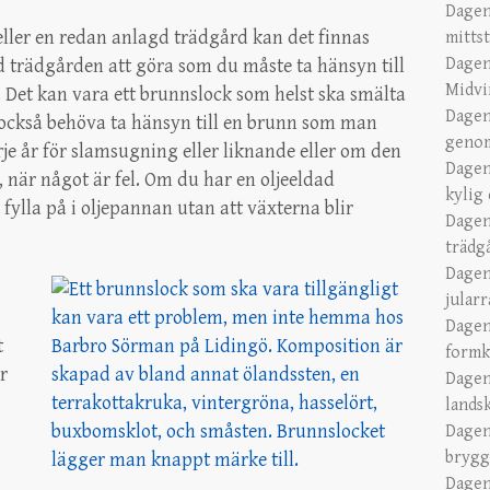
Dagen
eller en redan anlagd
trädgård kan det finnas
mitts
Dagen
 trädgården att göra som du måste ta hänsyn till
Midvi
 Det kan vara ett brunnslock som helst ska smälta
Dagen
n också behöva ta hänsyn till en brunn som man
genom
e år för slamsugning eller liknande eller om den
Dagen
 när något är fel. Om du har en oljeeldad
kylig
 fylla på i oljepannan utan att växterna blir
Dagen
trädg
Dagen
jular
Dagen
t
formk
r
Dagen
lands
Dagen
brygg
Dagen