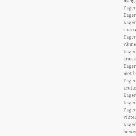
många
Dagen
Dagen
Dagen
som r
Dagen
vänne
Dagen
arass
Dagen
mot h
Dagen
acutu
Dagen
Dagen
Dagen
vinte
Dagen
behöve