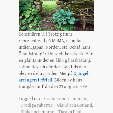
Konstnären Ulf Trotzig finns
representerad på MoMA, i London,
Indien, Japan, Norden, etc. Också hans
Ölandsträdgård blev ett konstverk. Här
en glänta under en åldrig hästkastanj,
soffan fick stå där den stod tills den
blev en del av jorden. Mer på
Djungel i
arrangerat förfall
. Bilden av hans
trädgård är från den 23 augusti 2008.
Tagged on:
Fascinerande stammar
,
Frodiga rabatter
,
Öland och Gotland
,
Staket och murar
,
Tjusiga blad
,