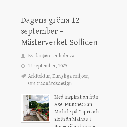
Dagens gröna 12
september –
Mästerverket Solliden
By
dan@rosenholm.se
12 september, 2025
Arkitektur
,
Kungliga miljöer
,
Om trädgårdsdesign
Med inspiration från
Axel Munthes San
Michele på Capri och
slottsön Mainau i
Bodensjön skapade