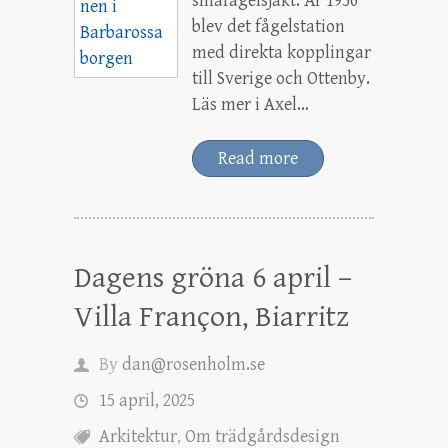
småfågelsjakt. År 1956
blev det fågelstation
med direkta kopplingar
till Sverige och Ottenby.
Läs mer i Axel…
Read more
Dagens gröna 6 april –
Villa Françon, Biarritz
By
dan@rosenholm.se
15 april, 2025
Arkitektur
,
Om trädgårdsdesign