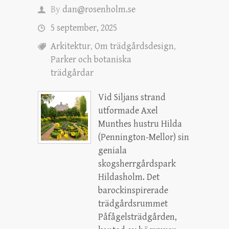
By
dan@rosenholm.se
5 september, 2025
Arkitektur
,
Om trädgårdsdesign
,
Parker och botaniska
trädgårdar
Vid Siljans strand
utformade Axel
Munthes hustru Hilda
(Pennington-Mellor) sin
geniala
skogsherrgårdspark
Hildasholm. Det
barockinspirerade
trädgårdsrummet
Påfågelsträdgården,